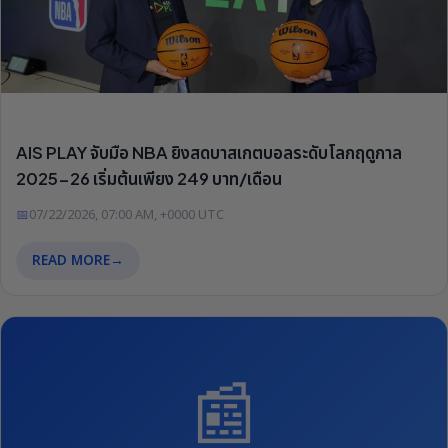
AIS PLAY จับมือ NBA ยิงสดบาสเกตบอลระดับโลกฤดูกาล
2025-26 เริ่มต้นเพียง 249 บาท/เดือน
📅
07/22/2026, 07:00 AM, +0000 UTC
READ MORE
→
📰