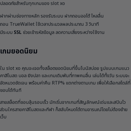
ปลอดภัยสำหรับทุกเกมของ slot xo
ฝากผ่านช่องทางหลัก รองรับระบบ ฝากถอนออโต้ ไหลลื่น
ถอน TrueWallet ใช้เวลาประมวลผลประมาณ 3 วินาที
มีระบบ
SSL
ช่วยเข้ารหัสข้อมูล ลดความเสี่ยงระหว่างใช้งาน
เกมยอดนิยม
ใน slot xo คุณจะเจอทั้งสล็อตยอดนิยมที่ขึ้นโบนัสบ่อย รูปแบบเกมแนว
คาสิโนสด บอล ยิงปลา และเกมเดิมพันที่ภาพคมลื่น เล่นได้ทั้งวัน ระบบจะ
จัดหมวดชัดเจน พร้อมค่าคืน RTP% แตกต่างตามเกม เพื่อให้เลือกสไตล์ที่
ชอบได้ทันที
สายสล็อตที่ชอบลุ้นรอบเร็ว มักเริ่มจากเกมที่สัญลักษณ์เด่นและสปินไว
ส่วนใครสายคาสิโนสดและกีฬา ก็สลับโหมดได้ตามอารมณ์โดยไม่ต้องย้าย
เว็บ