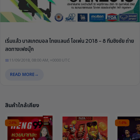
เริ่มแล้ว บาสเกตบอล ไทยแลนด์ โอเพ่น 2018 - 8 ทีมชิงชัย ถ่าย
สดทางเฟซบุ๊ก
📅
11/09/2018, 08:00 AM, +0000 UTC
READ MORE
→
สินค้าใกล้เคียง
-24%
-14%