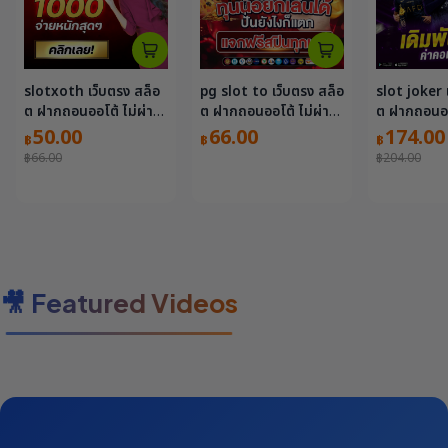
slotxoth เว็บตรง สล็อ
pg slot to เว็บตรง สล็อ
slot joker 
ต ฝากถอนออโต้ ไม่ผ่านเ
ต ฝากถอนออโต้ ไม่ผ่านเ
ต ฝากถอนออโ
อเย่นต์ 2026
อเย่นต์ 2026
อเย่นต์ 202
50.00
66.00
174.00
฿
฿
฿
฿66.00
฿204.00
🎥 Featured Videos